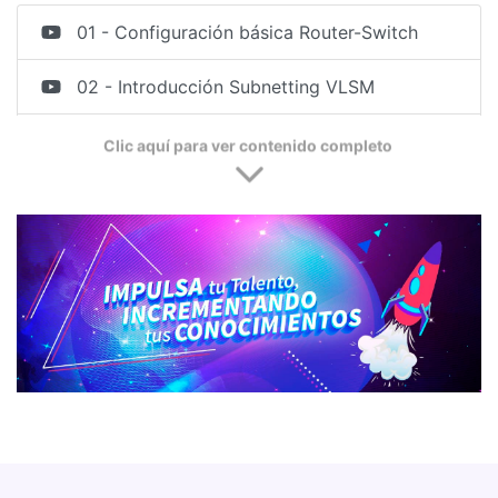
01 - Configuración básica Router-Switch
02 - Introducción Subnetting VLSM
Clic aquí para ver contenido completo
03 - Generalidades Direcciones Públicas
Privadas
04 - Por qué el Direccionamiento Público y
Privado
05 - Sistema de Numeración
06 - Subnetting Parte 1
07 - Subnetting Parte 2
08 - Subnetting Parte 3