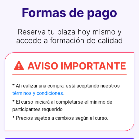
09 - Subnetting Parte 4
Formas de pago
10 - VLSM Parte 1
Reserva tu plaza hoy mismo y
11 - VLSM Parte 2
accede a formación de calidad
12 - VLSM Parte 3
AVISO IMPORTANTE
13 - VLSM Parte 4
14 - Práctica 1 Subnetting VLSM
*
Al realizar una compra, está aceptando nuestros
términos y condiciones
.
15 - Práctica 1.1
*
El curso iniciará al completarse el mínimo de
participantes requerido.
16 - Práctica 1.2
*
Precios sujetos a cambios según el curso.
17 - Práctica 2 Subnetting VLSM