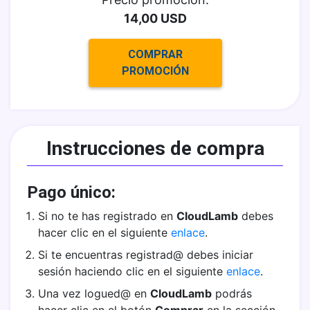
14,00 USD
26 - Prioridad de Switch y Timers Spanning-
Tree
COMPRAR
27 - RSTP
PROMOCIÓN
28 - Conf y Comparativa 802.1D 802.1W
29 - Portfast
Instrucciones de compra
30 - BPDU Guard
Pago único:
31 - Ejemplo Spanning-Tree con VLANs
Si no te has registrado en
CloudLamb
debes
hacer clic en el siguiente
enlace
.
32 - Laboratorio
Si te encuentras registrad@ debes iniciar
sesión haciendo clic en el siguiente
enlace
.
33 - Etherchannel
Una vez logued@ en
CloudLamb
podrás
34 - HSRP - Laboratorio part 1