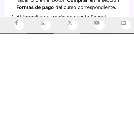
hacer clic en el botón
Comprar
en la sección
Formas de pago
del curso correspondiente.
35 - Laboratorio part 2
Al formalizar a través de cuenta Paypal,
recibirás la notificación a tu correo
36 - Conceptos de enrutamiento parte 1
electrónico y quedarás inscrit@ en el curso, lo
cual podrás visualizar en el siguiente
enlace
.
37 - Conceptos de enrutamiento parte 2
Si la inscripción es otro medio de pago debe
notificarlo al correo corporativo
info@cloud-
38 - Conceptos de enrutamiento parte 3
lamb.com
.
39 - Características de OSPF
40 - Fundamentos OSPF Part I
41 - Fundamentos OSPF Part II
Instructores de
42 - Red Multi-Acceso OSPF
Cloud
Lamb
E-learning
43 - Fundamentos OSPF Part III