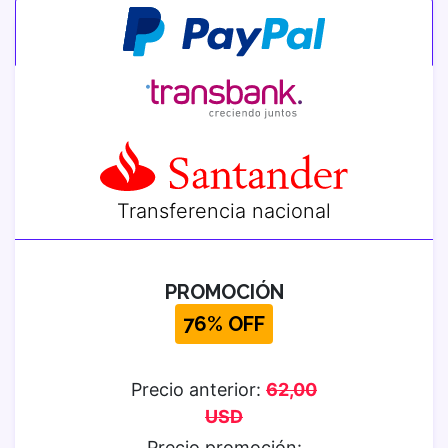
18 - FT2801 VLANs - InterVLANs
19 - Introducción Spanning-Tree
20 - Fundamentos de Spanning-Tree
21 - Switches Puertos y Estados - Spanning-
Tree
Transferencia nacional
22 - Proceso de Elección Spanning-tree
23 - Ejemplo 1 Spanning-tree
PROMOCIÓN
76% OFF
24 - Configuración y Verificación - Costo
Spanning-Tree
Precio anterior:
62,00
25 - Configuración y Verificación - Prioridad
USD
Spanning-Tree
Precio promoción: