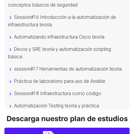
conceptos básicos de seguridad
Session#16 Introducción a la automatización de
infraestructura teoría.
Automatizando infraestructura Cisco teoría
Devos y SRE teoría y automatización scripting
básica
session#17 Herramientas de automatización teoría
Práctica de laboratorio para uso de Ansible
Session#18 Infraestructura como código
Automatización Testing teoría y práctica
Descarga nuestro plan de estudios
Session#19 Entendiendo la programabilidad de la red
Session#20 Soluciones Cisco para el manejo de la