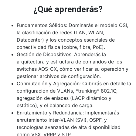
¿Qué aprenderás?
Conexión de switches al cloud
Template management
Fundamentos Sólidos:
Dominarás el modelo OSI,
la clasificación de redes (LAN, WLAN,
UI groups
Datacenter) y los conceptos esenciales de
conectividad física (cobre, fibra, PoE).
Licenciamiento
Gestión de Dispositivos:
Aprenderás la
📘 MÓDULO 9 — WLAN Fundamentals (AP + Radio)
arquitectura y estructura de comandos de los
switches AOS-CX, cómo verificar su operación y
RF basics
gestionar archivos de configuración.
Conmutación y Agregación:
Cubrirás en detalle la
Bandas, canales, dBm, MCS
configuración de VLANs, *trunking* 802.1Q,
agregación de enlaces (LACP dinámico y
Aruba AP architecture
estático), y el balanceo de carga.
AOS10
Enrutamiento y Redundancia:
Implementarás
enrutamiento inter-VLAN (SVI), OSPF, y
Roaming
tecnologías avanzadas de alta disponibilidad
como VSX, VRRP y STP.
WLAN wizard