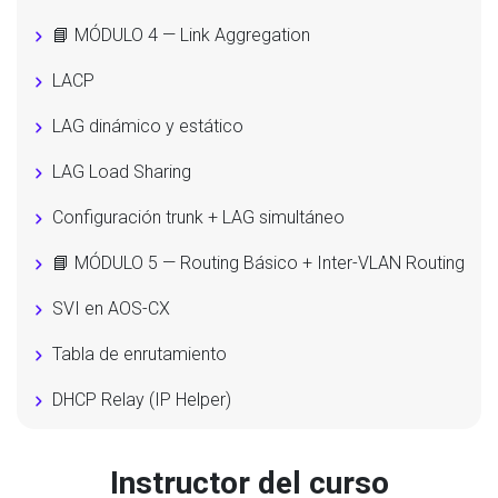
📘 MÓDULO 4 — Link Aggregation
LACP
LAG dinámico y estático
LAG Load Sharing
Configuración trunk + LAG simultáneo
📘 MÓDULO 5 — Routing Básico + Inter-VLAN Routing
SVI en AOS-CX
Tabla de enrutamiento
DHCP Relay (IP Helper)
Arquitecturas de Campus (Access – Agg – Core)
Instructor del curso
📘 MÓDULO 6 — OSPF