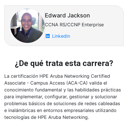
Fundamentos
Edward Jackson
LSDB, SPF, Adjacency
CCNA RS/CCNP Enterprise
OSPF en Aruba vs Cisco
Linkedin
Passive Interfaces
ECMP
¿De qué trata esta carrera?
📘 MÓDULO 7 — Redundancia (STP + VSX + VRRP)
La certificación HPE Aruba Networking Certified
STP (RSTP / MSTP equivalencia Cisco)
Associate - Campus Access (ACA-CA) valida el
conocimiento fundamental y las habilidades prácticas
VSX (tecnología premium de Aruba)
para implementar, configurar, gestionar y solucionar
problemas básicos de soluciones de redes cableadas
Active Gateway (similar a GLBP pero mejorado)
e inalámbricas en entornos empresariales utilizando
VRRP
tecnologías de HPE Aruba Networking.
📘 MÓDULO 8 — Aruba Central (Cloud Networking)