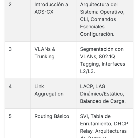
2
Introducción a
Arquitectura del
AOS-CX
Sistema Operativo,
CLI, Comandos
Esenciales,
Configuración.
3
VLANs &
Segmentación con
Trunking
VLANs, 802.1Q
Tagging, Interfaces
L2/L3.
4
Link
LACP, LAG
Aggregation
Dinámico/Estático,
Balanceo de Carga.
5
Routing Básico
SVI, Tabla de
Enrutamiento, DHCP
Relay, Arquitecturas