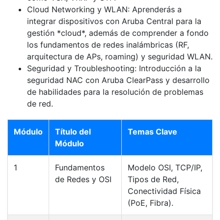
Cloud Networking y WLAN:
Aprenderás a
📘 MÓDULO 10 — WLAN Security
integrar dispositivos con Aruba Central para la
gestión *cloud*, además de comprender a fondo
WPA2/3
los fundamentos de redes inalámbricas (RF,
arquitectura de APs, roaming) y seguridad WLAN.
Certificados
Seguridad y Troubleshooting:
Introducción a la
seguridad NAC con Aruba ClearPass y desarrollo
X.509
de habilidades para la resolución de problemas
OWE
de red.
Cloud Authentication
Módulo
Título del
Temas Clave
📘 MÓDULO 11 — Aruba ClearPass (Introducción)
Módulo
📘 MÓDULO 12 — Troubleshooting
1
Fundamentos
Modelo OSI, TCP/IP,
de Redes y OSI
Tipos de Red,
Conectividad Física
(PoE, Fibra).