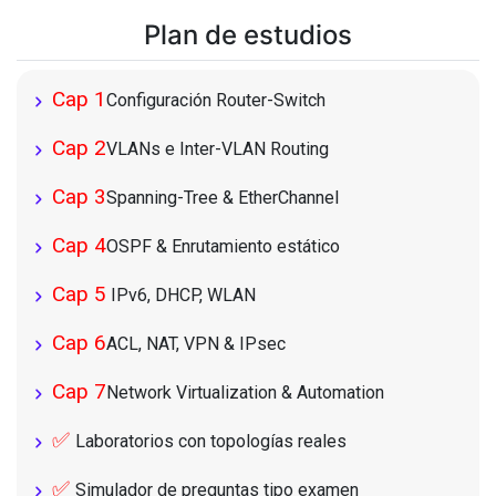
Plan de estudios
Cap 1
Configuración Router-Switch
Cap 2
VLANs e Inter-VLAN Routing
Cap 3
Spanning-Tree & EtherChannel
Cap 4
OSPF & Enrutamiento estático
Cap 5
IPv6, DHCP, WLAN
Cap 6
ACL, NAT, VPN & IPsec
Cap 7
Network Virtualization & Automation
✅
Laboratorios con topologías reales
✅
Simulador de preguntas tipo examen