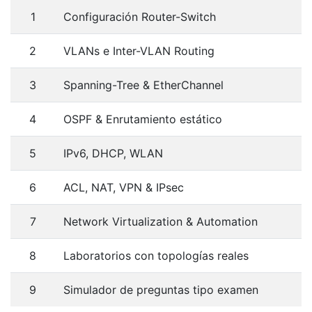
1
Configuración Router-Switch
2
VLANs e Inter-VLAN Routing
3
Spanning-Tree & EtherChannel
4
OSPF & Enrutamiento estático
5
IPv6, DHCP, WLAN
6
ACL, NAT, VPN & IPsec
7
Network Virtualization & Automation
8
Laboratorios con topologías reales
9
Simulador de preguntas tipo examen