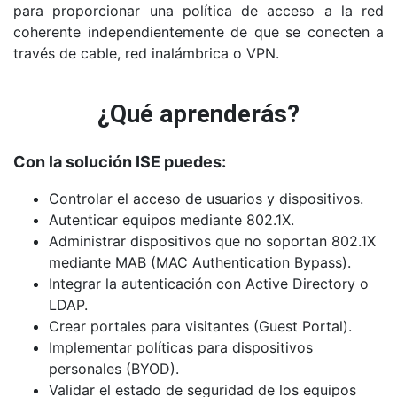
para proporcionar una política de acceso a la red
Sesión 08:
coherente independientemente de que se conecten a
través de cable, red inalámbrica o VPN.
Capitulo 28: Upgrade, Patch Management,
Troubleshooting ISE &
¿Qué aprenderás?
Capitulo 29: Backup, Reporting ISE.
Capitulo 30: Estrategias de implementacion,
Con la solución ISE puedes:
Documentos de Diseño HLD, LLD, NIP
Controlar el acceso de usuarios y dispositivos.
Lab 14: Backup ISE, Troubleshooting & Packet
Autenticar equipos mediante 802.1X.
Capture, Upgrade ISE
Administrar dispositivos que no soportan 802.1X
mediante MAB (MAC Authentication Bypass).
Integrar la autenticación con Active Directory o
LDAP.
Crear portales para visitantes (Guest Portal).
Implementar políticas para dispositivos
personales (BYOD).
Validar el estado de seguridad de los equipos