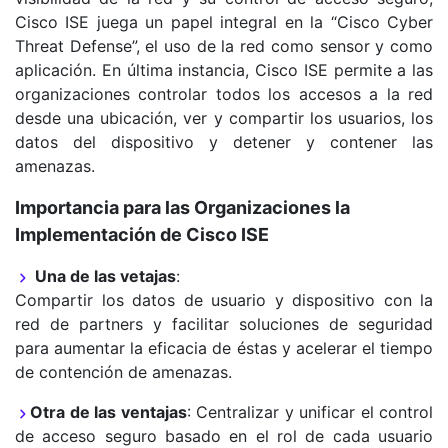
Cisco ISE juega un papel integral en la “Cisco Cyber
Capitulo 24: Configuracion Client Posture Services
Threat Defense”, el uso de la red como sensor y como
aplicación. En última instancia, Cisco ISE permite a las
Lab 10: Configuracion Posture Policys
organizaciones controlar todos los accesos a la red
Lab 11: Configuracion Conditions, Posture AV, Firewall
desde una ubicación, ver y compartir los usuarios, los
datos del dispositivo y detener y contener las
Sesión 07:
amenazas.
Capitulo 25: CISCO ISE TACACS+ Device
Importancia para las Organizaciones la
Administration
Implementación de Cisco ISE
Capitulo 26: Command Shell & Shell Profiles
Una de las vetajas
:
Compartir los datos de usuario y dispositivo con la
Capitulo 27: Migracion de ACS to ISE
red de partners y facilitar soluciones de seguridad
Lab 12: AAA vASA ( Configuracion Policy Sets,
para aumentar la eficacia de éstas y acelerar el tiempo
Command Set, Shell Profiles).
de contención de amenazas.
Lab 13: AAA CSR 1000v ( Configuracion Policy Sets,
Otra de las ventajas
: Centralizar y unificar el control
Command Set, Shell Profiles).
de acceso seguro basado en el rol de cada usuario