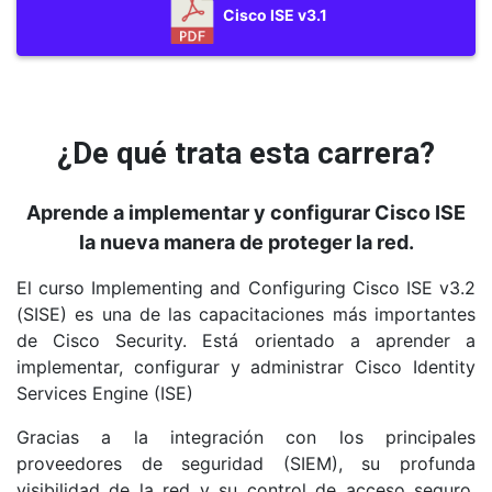
Lab 6: Configuracion Guest Services
Cisco ISE v3.1
Lab 7: Create Guest Reports
Sesion 05:
Capitulo 19: Introduccion Cisco ISE Profiling
¿De qué trata esta carrera?
Capitulo 20: Despliegue y Best Practices Profiling
Aprende a implementar y configurar Cisco ISE
Capitulo 21: Introduccion Cisco ISE BYOD
la nueva manera de proteger la red.
Capitulo 22: Configuracion Certificados ISE BYOD
El curso Implementing and Configuring Cisco ISE v3.2
(SISE) es una de las capacitaciones más importantes
Lab 8: Configuracion Profiling
de Cisco Security. Está orientado a aprender a
Lab 9: Configuracion ISE BYOD
implementar, configurar y administrar Cisco Identity
Services Engine (ISE)
Sesión 06:
Gracias a la integración con los principales
Capitulo 23: Introduccion Endpoint Compliance
proveedores de seguridad (SIEM), su profunda
Service
visibilidad de la red y su control de acceso seguro,