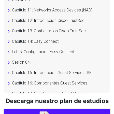
Capitulo 11: Networks Access Devices (NAD)
Capitulo 12: Introducción Cisco TrustSec
Capitulo 13: Configuration Cisco TrustSec
Capitulo 14: Easy Connect
Lab 5: Configuracion Easy Connect
Sesión 04:
Capitulo 15: Introduccion Guest Services ISE
Capitulo 16: Componentes Guest Services
Capitulo 17: Connfiguracion Guest Services
Descarga nuestro plan de estudios
Capitulo 18: Configuracion Sponsor y Portal Guest